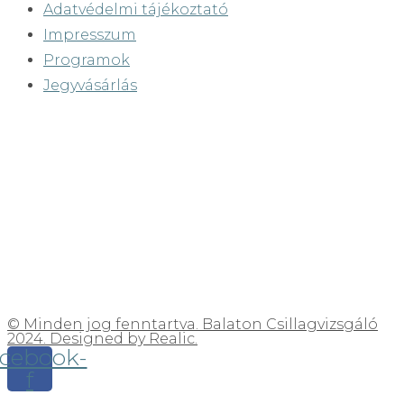
Adatvédelmi tájékoztató
Impresszum
Programok
Jegyvásárlás
© Minden jog fenntartva. Balaton Csillagvizsgáló
2024. Designed by Realic.
cebook-
f