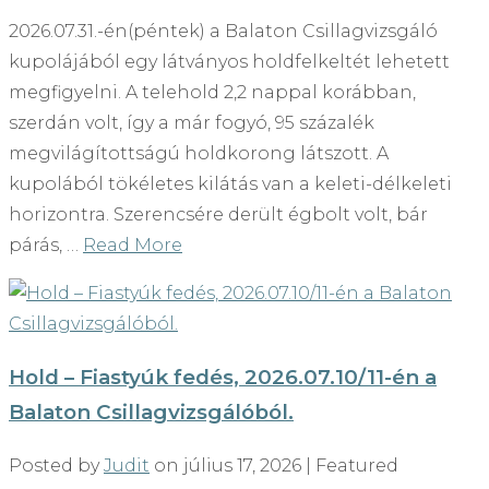
2026.07.31.-én(péntek) a Balaton Csillagvizsgáló
kupolájából egy látványos holdfelkeltét lehetett
megfigyelni. A telehold 2,2 nappal korábban,
szerdán volt, így a már fogyó, 95 százalék
megvilágítottságú holdkorong látszott. A
kupolából tökéletes kilátás van a keleti-délkeleti
horizontra. Szerencsére derült égbolt volt, bár
párás, …
Read More
Hold – Fiastyúk fedés, 2026.07.10/11-én a
Balaton Csillagvizsgálóból.
Posted by
Judit
on
július 17, 2026
| Featured