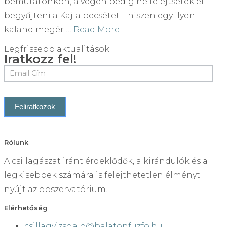
bemutatónkon, a végén pedig ne felejtsétek el
begyűjteni a Kajla pecsétet – hiszen egy ilyen
kaland megér …
Read More
Legfrissebb aktualitások
Iratkozz fel!
If
you
are
human,
leave
this
Rólunk
field
A csillagászat iránt érdeklődők, a kirándulók és a
blank.
legkisebbek számára is felejthetetlen élményt
nyújt az obszervatórium.
Elérhetőség
csillagvizsgalo@balatonfuzfo.hu