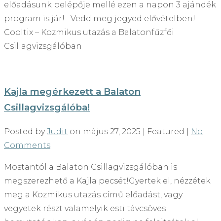
előadásunk belépője mellé ezen a napon 3 ajándék
program is jár! Vedd meg jegyed elővételben!
Cooltix – Kozmikus utazás a Balatonfűzfői
Csillagvizsgálóban
Kajla megérkezett a Balaton
Csillagvizsgálóba!
Posted by
Judit
on
május 27, 2025
| Featured
|
No
Comments
Mostantól a Balaton Csillagvizsgálóban is
megszerezhető a Kajla pecsét!Gyertek el, nézzétek
meg a Kozmikus utazás című előadást, vagy
vegyetek részt valamelyik esti távcsöves