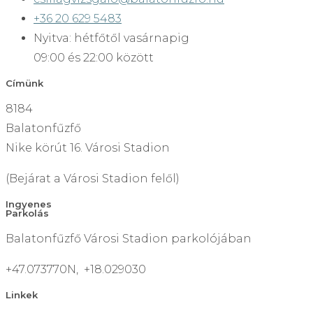
+36 20 629 5483
Nyitva: hétfőtől vasárnapig
09:00 és 22:00 között
Címünk
8184
Balatonfűzfő
Nike körút 16. Városi Stadion
(Bejárat a Városi Stadion felől)
Ingyenes
Parkolás
Balatonfűzfő Városi Stadion parkolójában
+47.073770N, +18.029030
Linkek