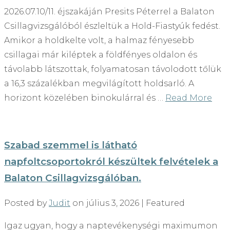
2026.07.10/11. éjszakáján Presits Péterrel a Balaton
Csillagvizsgálóból észleltük a Hold-Fiastyúk fedést.
Amikor a holdkelte volt, a halmaz fényesebb
csillagai már kiléptek a földfényes oldalon és
távolabb látszottak, folyamatosan távolodott tőlük
a 16,3 százalékban megvilágított holdsarló. A
horizont közelében binokulárral és …
Read More
Szabad szemmel is látható
napfoltcsoportokról készültek felvételek a
Balaton Csillagvizsgálóban.
Posted by
Judit
on
július 3, 2026
| Featured
Igaz ugyan, hogy a naptevékenységi maximumon