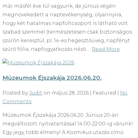
már másfél éve túl vagyunk, de június végén
megnövekedett a naptevékenység, olyannyira,
hogy két hatalmas napfoltcsoport is látható volt
szabad szemmel (természetesen csak biztonságos
szűrőn keresztül, pl. 14-es hegesztőüveg, napfényt
szűrő fólia, napfogyatkozás néző …
Read More
Múzeumok Éjszakája 2026.06.20.
Posted by
Judit
on
május 28, 2026
| Featured
|
No
Comments
Múzeumok Éjszakája 2026.06.20. Június 20-án
megváltozott nyitvatartással 14:00-22:00-ig várunk!
Egy jegy, több élmeny! A Kozmikus utazás című