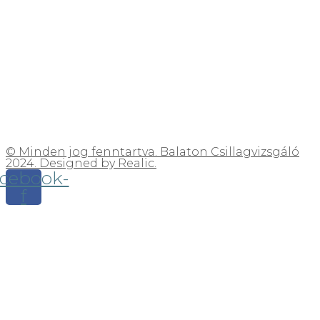
© Minden jog fenntartva. Balaton Csillagvizsgáló
2024. Designed by Realic.
cebook-
f