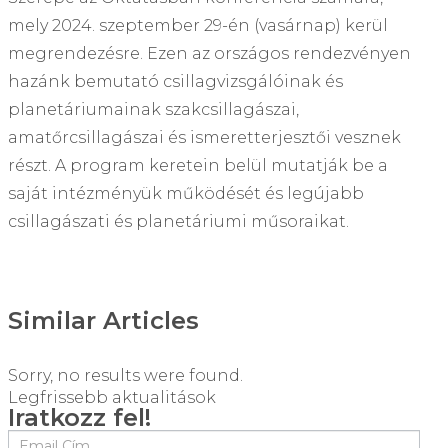
mely 2024. szeptember 29-én (vasárnap) kerül
megrendezésre. Ezen az országos rendezvényen
hazánk bemutató csillagvizsgálóinak és
planetáriumainak szakcsillagászai,
amatőrcsillagászai és ismeretterjesztői vesznek
részt. A program keretein belül mutatják be a
saját intézményük működését és legújabb
csillagászati és planetáriumi műsoraikat.
Similar Articles
Sorry, no results were found.
Legfrissebb aktualitások
Iratkozz fel!
If