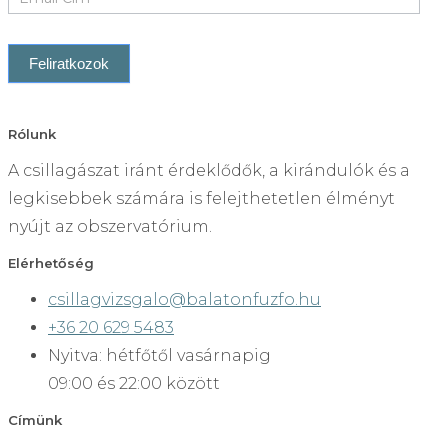
you
are
human,
leave
this
Rólunk
field
A csillagászat iránt érdeklődők, a kirándulók és a
blank.
legkisebbek számára is felejthetetlen élményt
nyújt az obszervatórium.
Elérhetőség
csillagvizsgalo@balatonfuzfo.hu
+36 20 629 5483
Nyitva: hétfőtől vasárnapig
09:00 és 22:00 között
Címünk