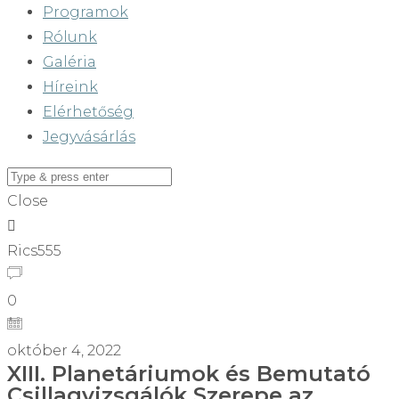
Programok
Rólunk
Galéria
Híreink
Elérhetőség
Jegyvásárlás
Close
Rics555
0
október 4, 2022
XIII. Planetáriumok és Bemutató
Csillagvizsgálók Szerepe az